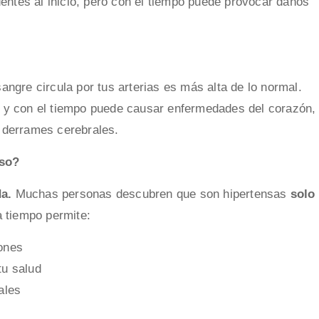
entes al inicio, pero con el tiempo puede provocar daños
sangre circula por tus arterias es más alta de lo normal.
s, y con el tiempo puede causar enfermedades del corazón,
o derrames cerebrales.
nso?
da.
Muchas personas descubren que son hipertensas
solo
 a tiempo permite:
iones
tu salud
ales