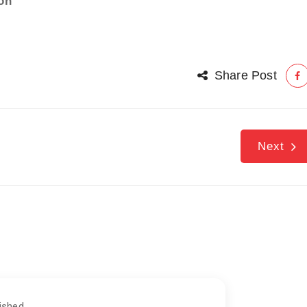
ón
Share Post
Next
ished.