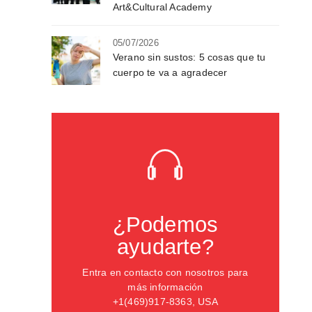
Art&Cultural Academy
05/07/2026
Verano sin sustos: 5 cosas que tu
cuerpo te va a agradecer
¿Podemos
ayudarte?
Entra en contacto con nosotros para
más información
+1(469)917-8363, USA