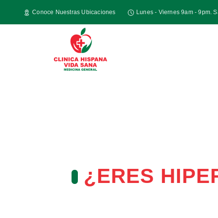
Conoce Nuestras Ubicaciones
Lunes - Viernes 9am - 9pm. 
¿ERES HIPE