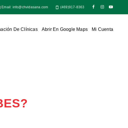
Email:
info@chvidasana.com
(469)917-8363
mación De Clínicas
Abrir En Google Maps
Mi Cuenta
BES?