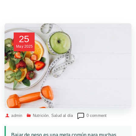
25
May
2025
admin
Nutrición
,
Salud al día
0 comment
Bajar de peso es una meta común para muchas