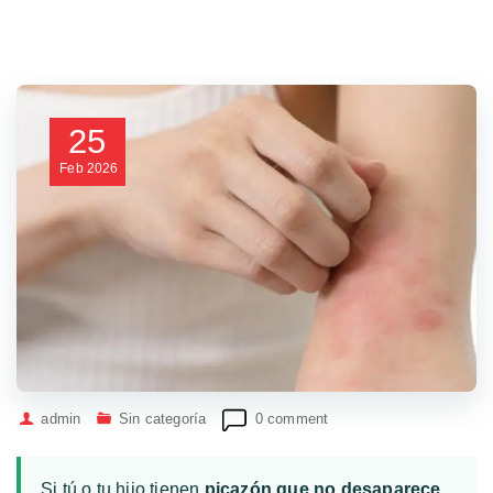
25
Feb
2026
admin
Sin categoría
0 comment
Si tú o tu hijo tienen
picazón que no desaparece
,