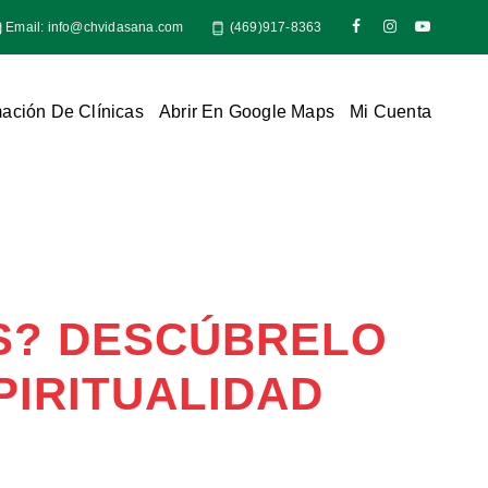
Email:
info@chvidasana.com
(469)917-8363
mación De Clínicas
Abrir En Google Maps
Mi Cuenta
ES? DESCÚBRELO
PIRITUALIDAD