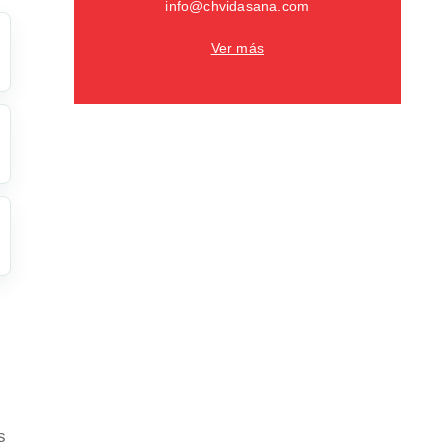
info@chvidasana.com
Ver más
s