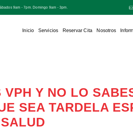
Sábados 9am - 7pm. Domingo 9am - 3pm.
Inicio
Servicios
Reservar Cita
Nosotros
Infor
ES VPH Y NO LO SAB
UE SEA TARDELA ES
 SALUD