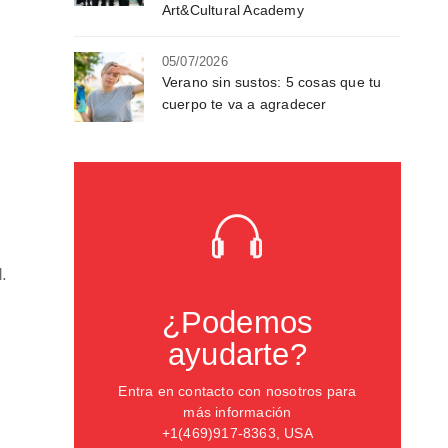
Art&Cultural Academy
05/07/2026
Verano sin sustos: 5 cosas que tu
cuerpo te va a agradecer
d.
¿Podemos
ayudarte?
Entra en contacto con nosotros para
más información
+1(469)917-8363, USA