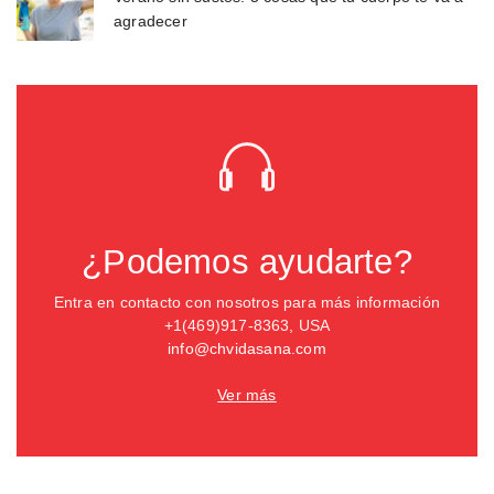
agradecer
¿Podemos ayudarte?
Entra en contacto con nosotros para más información
+1(469)917-8363, USA
info@chvidasana.com
Ver más