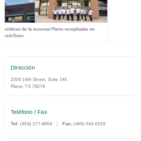
 públicas de la sucursal Plano recopiladas en
ProsInTown.
Dirección
2300 14th Street, Suite 145
Plano, TX 75074
Teléfono / Fax
Tel:
(469) 277-8858
|
Fax:
(469) 543-0019