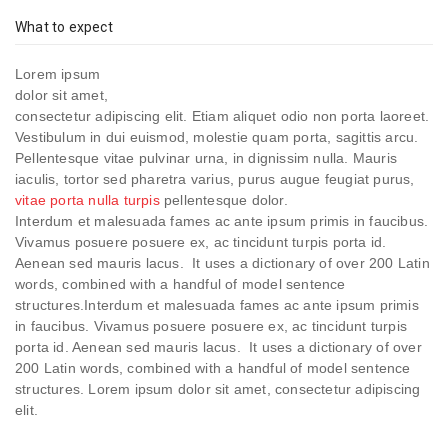
What to expect
Lorem ipsum
dolor sit amet,
consectetur adipiscing elit. Etiam aliquet odio non porta laoreet.
Vestibulum in dui euismod, molestie quam porta, sagittis arcu.
Pellentesque vitae pulvinar urna, in dignissim nulla. Mauris
iaculis, tortor sed pharetra varius, purus augue feugiat purus,
vitae porta nulla turpis
pellentesque dolor.
Interdum et malesuada fames ac ante ipsum primis in faucibus.
Vivamus posuere posuere ex, ac tincidunt turpis porta id.
Aenean sed mauris lacus. It uses a dictionary of over 200 Latin
words, combined with a handful of model sentence
structures.Interdum et malesuada fames ac ante ipsum primis
in faucibus. Vivamus posuere posuere ex, ac tincidunt turpis
porta id. Aenean sed mauris lacus. It uses a dictionary of over
200 Latin words, combined with a handful of model sentence
structures. Lorem ipsum dolor sit amet, consectetur adipiscing
elit.