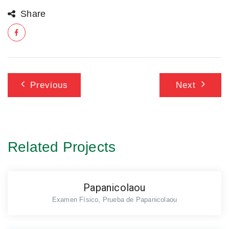
Share
Navegación
Previous
Next
de
entradas
Related Projects
Papanicolaou
,
Examen Físico
Prueba de Papanicolaou