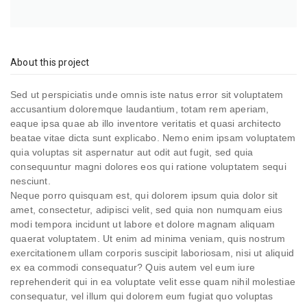
About this project
Sed ut perspiciatis unde omnis iste natus error sit voluptatem
accusantium doloremque laudantium, totam rem aperiam,
eaque ipsa quae ab illo inventore veritatis et quasi architecto
beatae vitae dicta sunt explicabo. Nemo enim ipsam voluptatem
quia voluptas sit aspernatur aut odit aut fugit, sed quia
consequuntur magni dolores eos qui ratione voluptatem sequi
nesciunt.
Neque porro quisquam est, qui dolorem ipsum quia dolor sit
amet, consectetur, adipisci velit, sed quia non numquam eius
modi tempora incidunt ut labore et dolore magnam aliquam
quaerat voluptatem. Ut enim ad minima veniam, quis nostrum
exercitationem ullam corporis suscipit laboriosam, nisi ut aliquid
ex ea commodi consequatur? Quis autem vel eum iure
reprehenderit qui in ea voluptate velit esse quam nihil molestiae
consequatur, vel illum qui dolorem eum fugiat quo voluptas