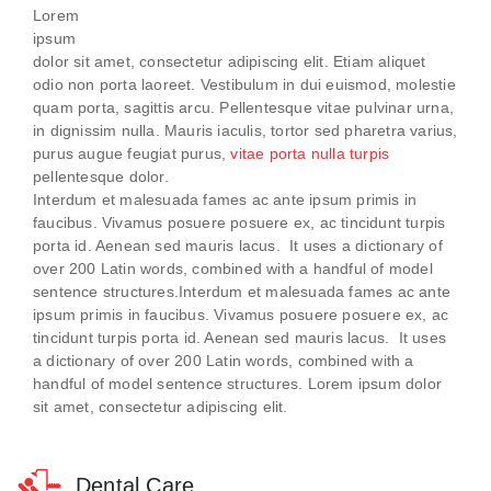
Lorem
ipsum
dolor sit amet, consectetur adipiscing elit. Etiam aliquet
odio non porta laoreet. Vestibulum in dui euismod, molestie
quam porta, sagittis arcu. Pellentesque vitae pulvinar urna,
in dignissim nulla. Mauris iaculis, tortor sed pharetra varius,
purus augue feugiat purus,
vitae porta nulla turpis
pellentesque dolor.
Interdum et malesuada fames ac ante ipsum primis in
faucibus. Vivamus posuere posuere ex, ac tincidunt turpis
porta id. Aenean sed mauris lacus. It uses a dictionary of
over 200 Latin words, combined with a handful of model
sentence structures.Interdum et malesuada fames ac ante
ipsum primis in faucibus. Vivamus posuere posuere ex, ac
tincidunt turpis porta id. Aenean sed mauris lacus. It uses
a dictionary of over 200 Latin words, combined with a
handful of model sentence structures. Lorem ipsum dolor
sit amet, consectetur adipiscing elit.
Dental Care