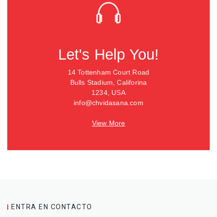
Let's Help You!
14 Tottenham Court Road
Bulls Stadium, Califorina
1234, USA
info@chvidasana.com
View More
ENTRA EN CONTACTO