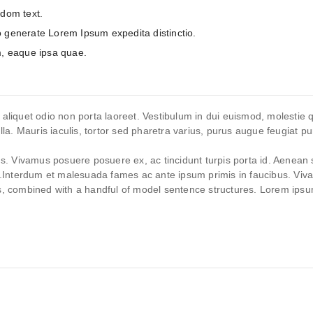
ndom text.
o generate Lorem Ipsum expedita distinctio.
, eaque ipsa quae.
m aliquet odio non porta laoreet. Vestibulum in dui euismod, molestie
ulla. Mauris iaculis, tortor sed pharetra varius, purus augue feugiat p
. Vivamus posuere posuere ex, ac tincidunt turpis porta id. Aenean s
.Interdum et malesuada fames ac ante ipsum primis in faucibus. Viva
s, combined with a handful of model sentence structures. Lorem ipsum 