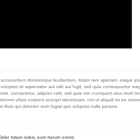
em accusantium doloremque laudantium, totam rem aperiam, eaque ipsa q
oluptas sit aspernatur aut odit aut fugit, sed quia consequuntur mag
amet, consectetur, adipisci velit, sed quia non numquam eius modi t
tionem ullam corporis suscipit laboriosam, nisi ut aliquid ex ea com
el illum qui dolorem eum fugiat quo voluptas nulla pariatur.
. Dolor totam nobis, eum harum omnis.