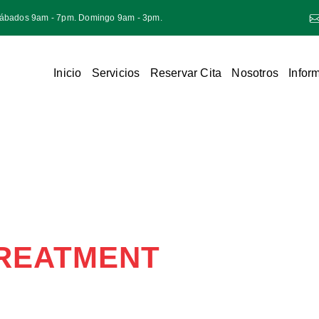
Sábados 9am - 7pm. Domingo 9am - 3pm.
Inicio
Servicios
Reservar Cita
Nosotros
Infor
TREATMENT