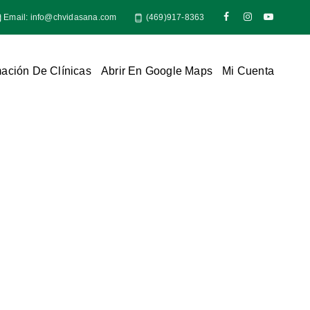
Email:
info@chvidasana.com
(469)917-8363
mación De Clínicas
Abrir En Google Maps
Mi Cuenta