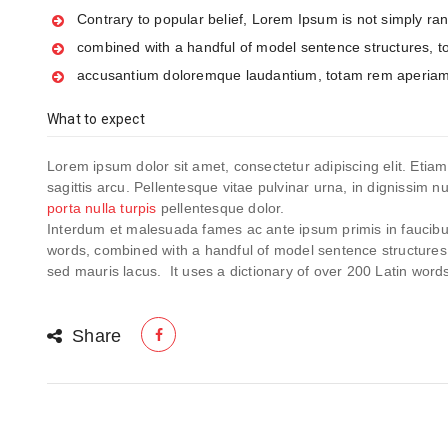
Contrary to popular belief, Lorem Ipsum is not simply ra
combined with a handful of model sentence structures, t
accusantium doloremque laudantium, totam rem aperiam
What to expect
Lorem ipsum dolor sit amet, consectetur adipiscing elit. Etia
sagittis arcu. Pellentesque vitae pulvinar urna, in dignissim n
porta nulla turpis
pellentesque dolor.
Interdum et malesuada fames ac ante ipsum primis in faucibus
words, combined with a handful of model sentence structures
sed mauris lacus. It uses a dictionary of over 200 Latin word
Share
Navegación